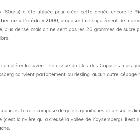
es (60ans) a été utilisée pour créer cette année encore le
Ri
erine « L’inédit » 2000
, proposant un supplément de maturi
le, plus dense, mais on ne sent pas les 20 grammes de sucre pa
ibre.
 compléter la cuvée Theo issue du Clos des Capucins mais qu
ossberg convient parfaitement au riesling, aucun autre cépage 
Capucins, terrain composé de galets granitiques et de sables l
c’est la rivière qui a creusé la vallée de Kaysersberg). Il est r
uche.