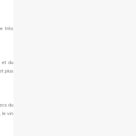
e très
 et du
et plus
secs du
 le vin