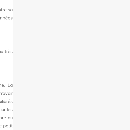
tre sa
 années
au très
he. La
n’avoir
ilibrés
our les
opre au
e petit