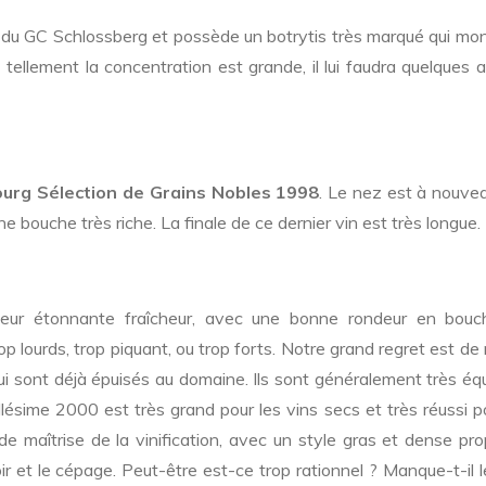
 du GC Schlossberg et possède un botrytis très marqué qui mon
tellement la concentration est grande, il lui faudra quelques
ourg Sélection de Grains Nobles 1998
. Le nez est à nouve
une bouche très riche. La finale de ce dernier vin est très longue.
 leur étonnante fraîcheur, avec une bonne rondeur en bouc
p lourds, trop piquant, ou trop forts. Notre grand regret est de 
i sont déjà épuisés au domaine. Ils sont généralement très équ
llésime 2000 est très grand pour les vins secs et très réussi p
e maîtrise de la vinification, avec un style gras et dense pr
r et le cépage. Peut-être est-ce trop rationnel ? Manque-t-il l