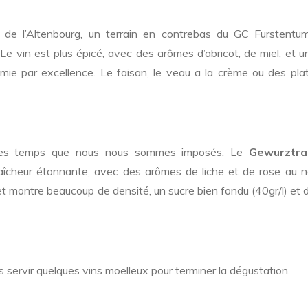
t de l’Altenbourg, un terrain en contrebas du GC Furstentu
 Le vin est plus épicé, avec des arômes d’abricot, de miel, et u
ie par excellence. Le faisan, le veau a la crème ou des plat
s les temps que nous nous sommes imposés. Le
Gewurztra
aîcheur étonnante, avec des arômes de liche et de rose au n
et montre beaucoup de densité, un sucre bien fondu (40gr/l) et 
s servir quelques vins moelleux pour terminer la dégustation.