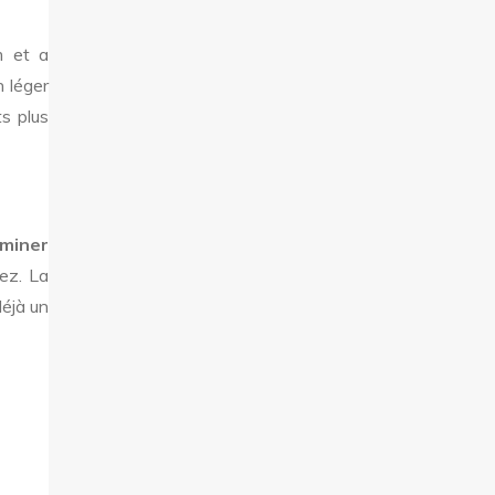
m et a
n léger
s plus
miner
ez. La
déjà un