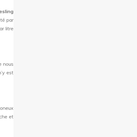
esling
té par
r litre
e nous
n’y est
imoneux
iche et