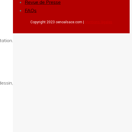
Revue de Presse
FAQs
Copyright 2023 oenoalsace.com |
Mentions légales
tation.
dessin,