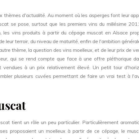
 thèmes d'actualité. Au moment où les asperges font leur appa
uscat se pose, surtout que les premiers vins du millésime 201
n, les vins produits à partir du cépage muscat en Alsace pro
 leur terroir, du niveau de maturité, enfin de l'ambition général
 autre thème, la question des vins moelleux, et de leur prix de v
eur, qui se rend compte que face à une offre pléthorique da
nt vendues à un prix relativement élevé. Un petit tour d'hori
bler plusieurs cuvées permettant de faire un vrai test à l'av
uscat
cat tient un rôle un peu particulier. Particulièrement aromati
ises proposaient un moelleux à partir de ce cépage, le musc