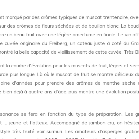
 est marqué par des arômes typiques de muscat trentenaire, ave
 sur des arômes de fleurs séchées et de bouillon blanc. La bou
re un beau fruit avec une légère amertume en finale. Le vin of
e cuvée originaire du Freiberg, un coteau juste à coté du Gra
ontré la belle capacité de vieillissement de cette cuvée. Très B
 la courbe d'évolution pour les muscats de fruit, légers et sec
garde plus longue. Là où le muscat de fruit se montre délicieux 
dizaine d'années pour prendre des arômes de menthe sèche 
 bien déjà à quatre ans d'âge, puis montre une évolution posit
résonance se fera en fonction du type de préparation. Les g
t … jeune et flotteux. Accompagné de jambon cru, on hésite
yle très fruité voir surmuri. Les amateurs d'asperges gratin