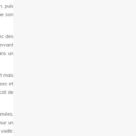
, puis
ue son
ec des
servant
dans un
rt mais
sec et
scat de
umées.
sur un
eillir.