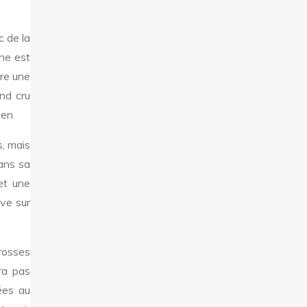
c de la
che est
fre une
nd cru
ien
s, mais
dans sa
et une
ive sur
rosses
ra pas
ées au