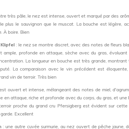
tre très pâle, le nez est intense, ouvert et marqué par des ar
le plus le sauvignon que le muscat. La bouche est légère, aci
. À boire. Bien
Klipfel
: le nez se montre discret, avec des notes de fleurs b
est ample, profonde en attaque, sèche avec du gras, évoluant 
oncentration. La longueur en bouche est très grande, montrant 
éputé. La comparaison avec le vin précédent est éloquente, 
rand vin de terroir. Très bien
est ouvert et intense, mélangeant des notes de miel, d'agrum
le en attaque, riche et profonde avec du corps, du gras, et une
e terroir proche du grand cru Pfersigberg est évident sur cett
 garde. Excellent
h
: une autre cuvée surmurie, au nez ouvert de pêche jaune, de