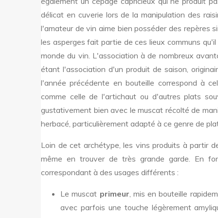
également un cépage capricieux qui ne produit pa
délicat en cuverie lors de la manipulation des rai
l'amateur de vin aime bien posséder des repères sim
les asperges fait partie de ces lieux communs qu'il
monde du vin. L'association à de nombreux avantag
étant l'association d'un produit de saison, origina
l'année précédente en bouteille correspond à cel
comme celle de l'artichaut ou d'autres plats so
gustativement bien avec le muscat récolté de mani
herbacé, particulièrement adapté à ce genre de plat
Loin de cet archétype, les vins produits à partir 
même en trouver de très grande garde. En fonc
correspondant à des usages différents :
Le muscat
primeur
, mis en bouteille rapidem
avec parfois une touche légèrement amylique 