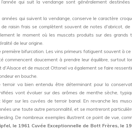
s l’année qui suit la vendange sont généralement destinées
s années qui suivent la vendange, conserve le caractère croqu
 de raisin frais se complètent souvent de notes d'abricot, de
galement le moment où les muscats produits sur des grands te
alité de leur origine.
 première bifurcation. Les vins primeurs fatiguent souvent à ce
é commencent doucement à prendre leur équilibre, surtout lors
t d'Alsace et de muscat Ottonel va également se faire ressentir
ofondeur en bouche.
le terroir va bien entendu être déterminant pour la conservat
vinifiées vont évoluer sur des arômes de menthe sèche, typiq
t léger sur les cuvées de terroir banal. En revanche les musc
nnées une toute autre personnalité, et se montreront particuli
riesling. De nombreux exemples illustrent ce point de vue, co
ipfel, le 1961 Cuvée Exceptionnelle de Bott Frères, le 1