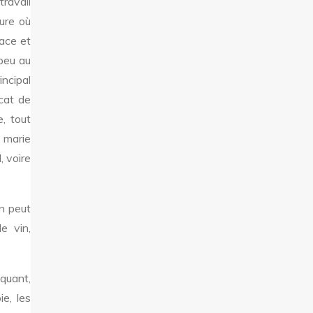
ravail
sure où
sace et
 peu au
ncipal
scat de
, tout
 marie
, voire
on peut
e vin,
oquant,
e, les