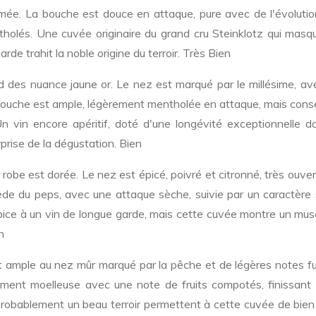
mée. La bouche est douce en attaque, pure avec de l'évolution
holés. Une cuvée originaire du grand cru Steinklotz qui masq
rde trahit la noble origine du terroir. Très Bien
d des nuance jaune or. Le nez est marqué par le millésime, av
La bouche est ample, légèrement mentholée en attaque, mais con
 Un vin encore apéritif, doté d'une longévité exceptionnelle 
prise de la dégustation. Bien
a robe est dorée. Le nez est épicé, poivré et citronné, très ouve
e du peps, avec une attaque sèche, suivie par un caractère 
opice à un vin de longue garde, mais cette cuvée montre un mu
n
t ample au nez mûr marqué par la pêche et de légères notes f
ment moelleuse avec une note de fruits compotés, finissant 
obablement un beau terroir permettent à cette cuvée de bien vi