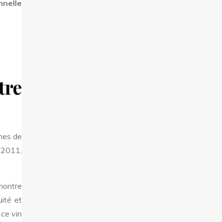
nnelle
tre
ômes de
e 2011,
montre
uité et
 ce vin