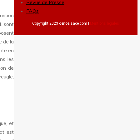
Revue de Presse
FAQs
rition
1 sont
Copyright 2023 oenoalsace.com |
Mentions légales
posent
e de la
ente en
ns les
zon de
eugle,
que, et
at est