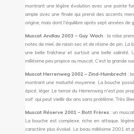
montrant une légère évolution avec une pointe fu
ample avec une finale qui prend des accents ment
origine, mais dont l'équilibre après sept années de ga
Muscat Andlau 2003 – Guy Wach
: la robe pren
notes de miel, de raisin sec et de résine de pin. 
une belle fraîcheur et surtout une belle salinité.
millésime peu propice au muscat. C’est la grande sur
Muscat Herrenweg 2002 – Zind-Humbrecht
: l
montrant une maturité moyenne. La bouche possèd
épicé, léger. Le terroir du Herrenweg n'est pas pr
soif qui peut vieillir dix ans sans problème. Très Bie
Muscat Réserve 2001 – Bott Frères
: un musca
La bouche est complexe, riche en attaque, légère
caractère plus évolué. Le beau millésime 2001 et pr