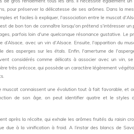
s de gros rendement tous les ans. Il nécessite également un t
sins, pour préserver la délicatesse de ses arômes. Dans la me
ples et faciles à expliquer, l'association entre le muscat d'Al
 est de bon ton de connaître lorsqu'on prétend s'intéresser un
es, parfois loin d'une quelconque résonance gustative. Le pri
ire d’Alsace, avec un vin d'Alsace. Ensuite, l'apparition du mu
le des asperges sur les étals. Enfin, l'amertume de l'asperge
uvent considérés comme délicats à associer avec un vin, se
ère très précoce, qui possède un caractère légèrement végétal
s.
de muscat connaissent une évolution tout à fait favorable, et 
tion de son âge, on peut identifier quatre et le styles d
ent après la récolte, qui exhale les arômes fruités du raisin cr
due à la vinification à froid. A l’instar des blancs de Savoi