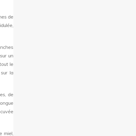
ômes de
dulée,
lanches
sur un
tout le
sur la
es, de
 longue
e cuvée
 miel,