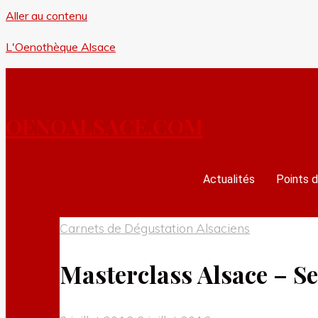
Aller au contenu
L'Oenothèque Alsace
OENOALSACE.COM
Actualités
Points d
Carnets de Dégustation Alsaciens
Masterclass Alsace – Se