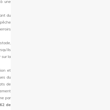
 à une
ant du
 pêche
rroirs
 stade,
qu'ils
 sur la
ion et
ues du
ats de
èrement
mme par
962 de